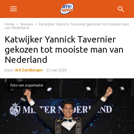
Home
Nieuws
Katwijker Yannick Tavernier gekozen tot mooiste man
van Nederland
Katwijker Yannick Tavernier
gekozen tot mooiste man van
Nederland
Door
Ard Zandbergen
-
25 mei 2026
Foto van organisatie