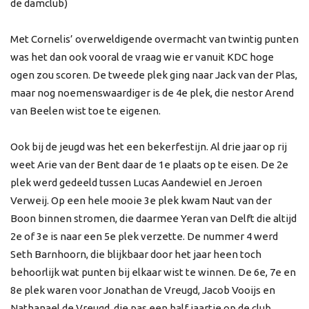
de damclub)
Met Cornelis’ overweldigende overmacht van twintig punten
was het dan ook vooral de vraag wie er vanuit KDC hoge
ogen zou scoren. De tweede plek ging naar Jack van der Plas,
maar nog noemenswaardiger is de 4e plek, die nestor Arend
van Beelen wist toe te eigenen.
Ook bij de jeugd was het een bekerfestijn. Al drie jaar op rij
weet Arie van der Bent daar de 1e plaats op te eisen. De 2e
plek werd gedeeld tussen Lucas Aandewiel en Jeroen
Verweij. Op een hele mooie 3e plek kwam Naut van der
Boon binnen stromen, die daarmee Yeran van Delft die altijd
2e of 3e is naar een 5e plek verzette. De nummer 4 werd
Seth Barnhoorn, die blijkbaar door het jaar heen toch
behoorlijk wat punten bij elkaar wist te winnen. De 6e, 7e en
8e plek waren voor Jonathan de Vreugd, Jacob Vooijs en
Nathanael de Vreugd, die pas een half jaartje op de club