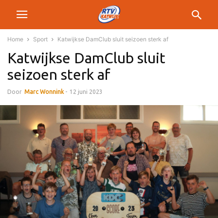
Home
Sport
Katwijkse DamClub sluit seizoen sterk af
Katwijkse DamClub sluit
seizoen sterk af
Door
Marc Wonnink
-
12 juni 2023