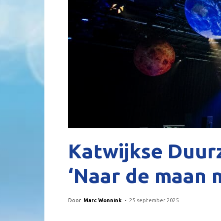
Katwijkse Duur
‘Naar de maan m
Door
Marc Wonnink
-
25 september 2025