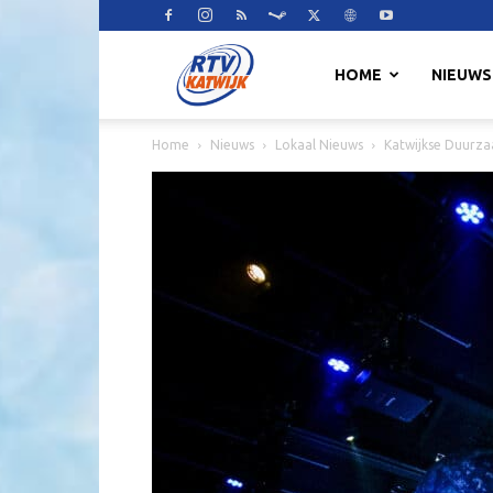
RTV
HOME
NIEUWS
Home
Nieuws
Lokaal Nieuws
Katwijkse Duurza
Katwijk