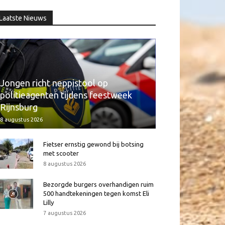
Laatste Nieuws
Jongen richt neppistool op
politieagenten tijdens feestweek
Rijnsburg
8 augustus 2026
Fietser ernstig gewond bij botsing
met scooter
8 augustus 2026
Bezorgde burgers overhandigen ruim
500 handtekeningen tegen komst Eli
Lilly
7 augustus 2026