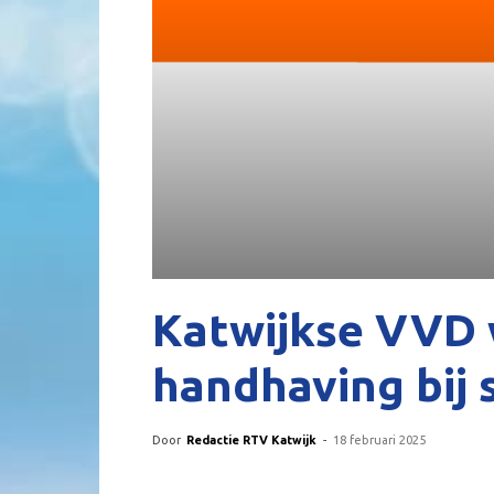
Katwijkse VVD 
handhaving bij 
Door
Redactie RTV Katwijk
-
18 februari 2025