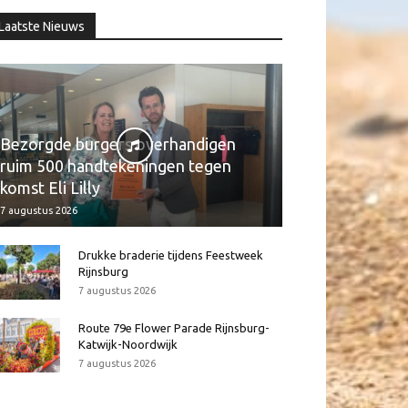
Laatste Nieuws
Bezorgde burgers overhandigen
ruim 500 handtekeningen tegen
komst Eli Lilly
7 augustus 2026
Drukke braderie tijdens Feestweek
Rijnsburg
7 augustus 2026
Route 79e Flower Parade Rijnsburg-
Katwijk-Noordwijk
7 augustus 2026