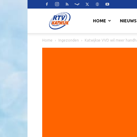
RTV
HOME
NIEUWS
Home
Ingezonden
Katwijkse VVD wil meer handha
Katwijk