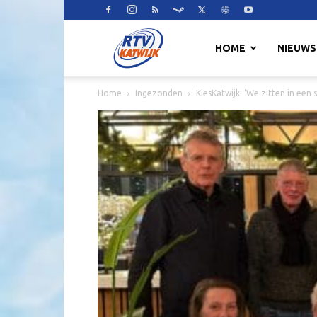
RTV
HOME
NIEUWS
Home
Ingezonden
KiesKatwijk: ‘We zitten in een
Katwijk