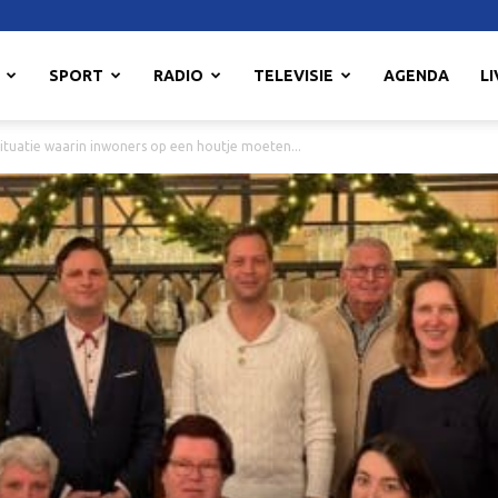
SPORT
RADIO
TELEVISIE
AGENDA
LI
 situatie waarin inwoners op een houtje moeten...