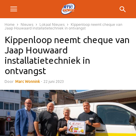
Home
Nieuws
Lokaal Nieuws
Kippenloop neemt cheque van
Jaap Houwaard installatietechniek in ontvangst
Kippenloop neemt cheque van
Jaap Houwaard
installatietechniek in
ontvangst
Door
Marc Wonnink
-
22 juni 2023