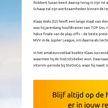
Robbert Susan keert daarop terug in zijn rol al
Schaap zal zijn werkzaamheden binnen de te
Klaas Wels (52) heeft een lange staat van die
was hij jarenlang hoofdtrainer van TOP Oss. H
halve finale van de play-offs – de beste prest
MVV in de Jupiler League, om daarna als techn
In het amateurvoetbal boekte Klaas succes
waarmee hij de Districtsbeker won. Daarnaast
interim-periode bij SteDoCo, waar hij naast r