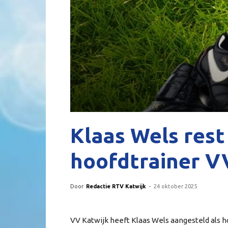
Klaas Wels rest
hoofdtrainer V
Door
Redactie RTV Katwijk
-
24 oktober 2025
VV Katwijk heeft Klaas Wels aangesteld als h