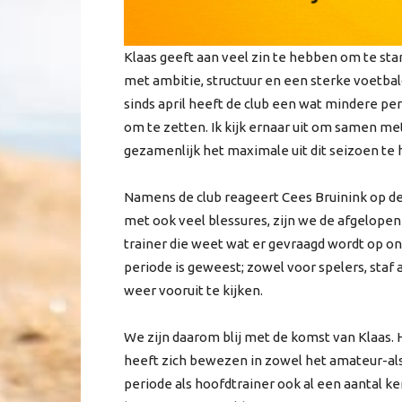
Klaas geeft aan veel zin te hebben om te star
met ambitie, structuur en een sterke voetbalc
sinds april heeft de club een wat mindere per
om te zetten. Ik kijk ernaar uit om samen met
gezamenlijk het maximale uit dit seizoen te 
Namens de club reageert Cees Bruinink op de
met ook veel blessures, zijn we de afgelope
trainer die weet wat er gevraagd wordt op on
periode is geweest; zowel voor spelers, staf 
weer vooruit te kijken.
We zijn daarom blij met de komst van Klaas. H
heeft zich bewezen in zowel het amateur-als 
periode als hoofdtrainer ook al een aantal ker