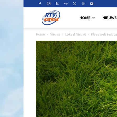
RTV
HOME
NIEUWS
Home
Nieuws
Lokaal Nieuws
Klaas Wels rest v
Katwijk