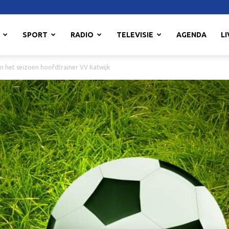
SPORT
RADIO
TELEVISIE
AGENDA
LI
an het seizoen hoofdtrainer VV Katwijk