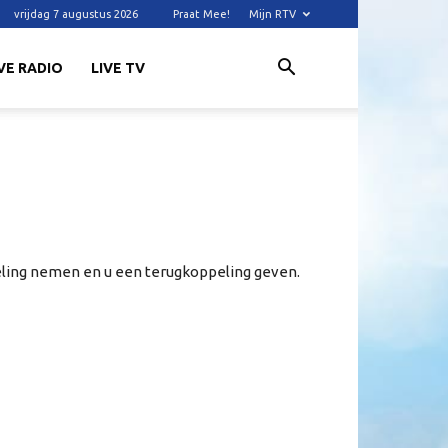
vrijdag 7 augustus 2026
Praat Mee!
Mijn RTV
VE RADIO
LIVE TV
deling nemen en u een terugkoppeling geven.