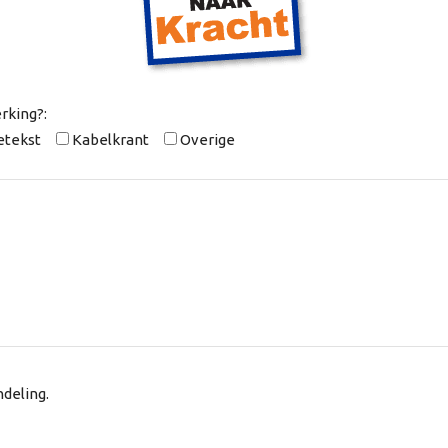
rking?:
etekst
Kabelkrant
Overige
deling.