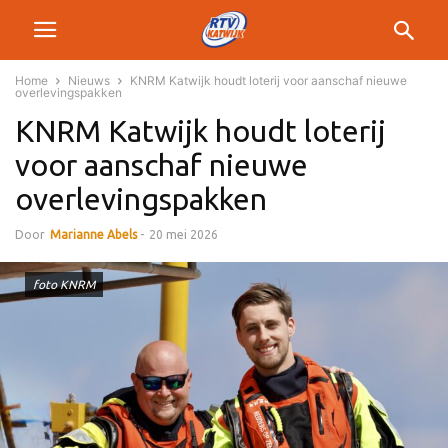
Home
Nieuws
KNRM Katwijk houdt loterij voor aanschaf nieuwe
overlevingspakken
KNRM Katwijk houdt loterij
voor aanschaf nieuwe
overlevingspakken
Door
Marianne Abels
-
20 mei 2026
foto KNRM