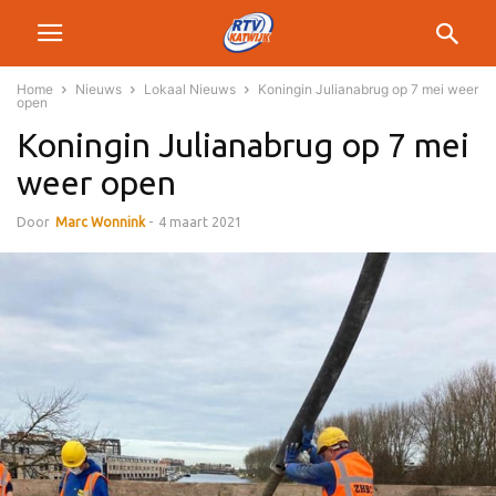
Home
Nieuws
Lokaal Nieuws
Koningin Julianabrug op 7 mei weer
open
Koningin Julianabrug op 7 mei
weer open
Door
Marc Wonnink
-
4 maart 2021