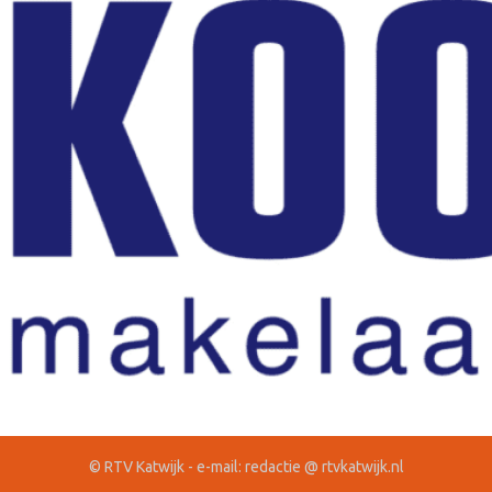
© RTV Katwijk - e-mail: redactie @ rtvkatwijk.nl