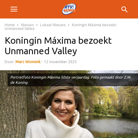
Home
Nieuws
Lokaal Nieuws
Koningin Máxima bezoekt
Unmanned Valley
Koningin Máxima bezoekt
Unmanned Valley
Door
Marc Wonnink
-
12 november 2025
Portretfoto Koningin Máxima 50ste verjaardag. Foto gemaakt door Z.M.
de Koning.