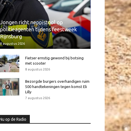
Jongen richt neppistool op
politieagenten tijdens feestweek
Rijnsburg
8 augustus 2026
Fietser ernstig gewond bij botsing
met scooter
8 augustus 2026
Bezorgde burgers overhandigen ruim
500 handtekeningen tegen komst Eli
Lilly
7 augustus 2026
Nu op de Radio