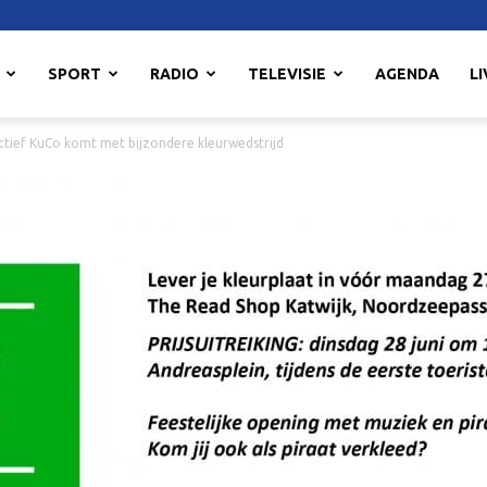
SPORT
RADIO
TELEVISIE
AGENDA
LI
ctief KuCo komt met bijzondere kleurwedstrijd