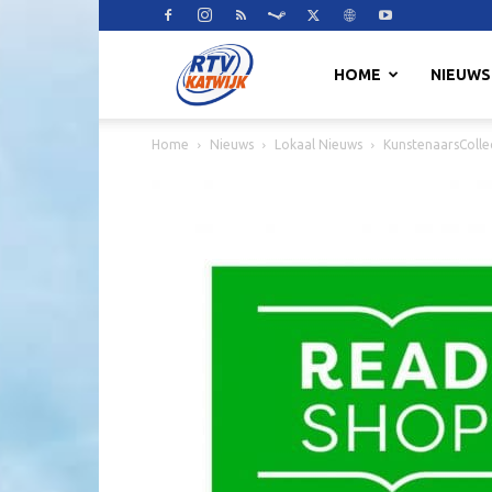
RTV
HOME
NIEUWS
Home
Nieuws
Lokaal Nieuws
KunstenaarsColle
Katwijk