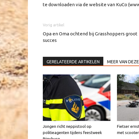
te downloaden via de website van KuCo (www
Vorig artikel
Opa en Oma ochtend bij Grasshoppers groot
succes
GERELATEERDE ARTIKELEN
MEER VAN DEZE
Jongen richt neppistool op
Fietser erns
politieagenten tijdens feestweek
met scooter
Rijnsburg