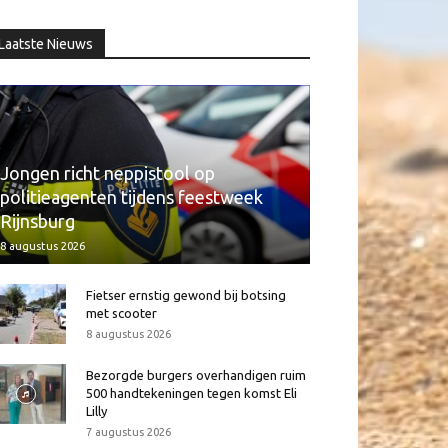
Laatste Nieuws
Jongen richt neppistool op
politieagenten tijdens feestweek
Rijnsburg
8 augustus 2026
Fietser ernstig gewond bij botsing
met scooter
8 augustus 2026
Bezorgde burgers overhandigen ruim
500 handtekeningen tegen komst Eli
Lilly
7 augustus 2026