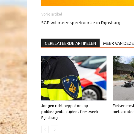
Vorig artikel
SGP wil meer speelruimte in Rijnsburg
GERELATEERDE ARTIKELEN
MEER VAN DEZE
Jongen richt neppistool op
Fietser erns
politieagenten tijdens feestweek
met scooter
Rijnsburg