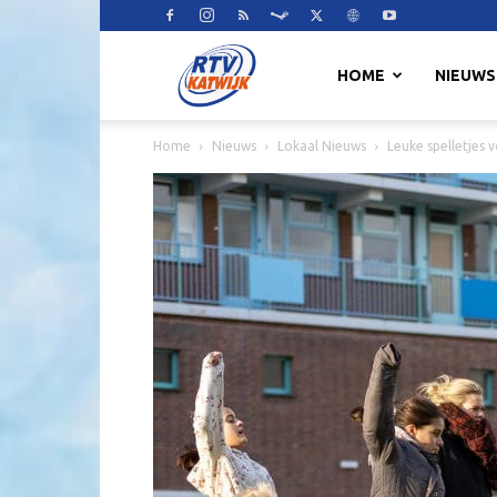
RTV
HOME
NIEUWS
Home
Nieuws
Lokaal Nieuws
Leuke spelletjes 
Katwijk