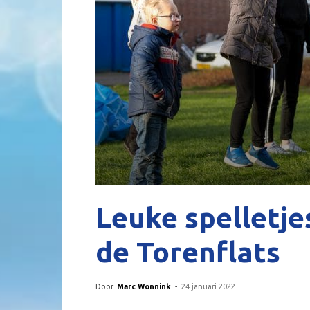
Leuke spelletje
de Torenflats
Door
Marc Wonnink
-
24 januari 2022