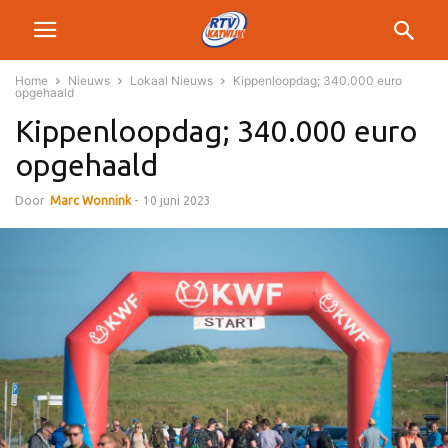
Home
Nieuws
Lokaal Nieuws
Kippenloopdag; 340.000 euro
opgehaald
Kippenloopdag; 340.000 euro
opgehaald
Door
Marc Wonnink
-
10 juni 2023