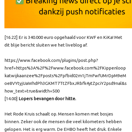
[16.22] Er is 340.000 euro opgehaald voor KWF en KiKa! Met
dit blije bericht sluiten we het liveblog af.
https://www.facebook.com/plugins/post.php?
href=https%3A%2F%2Fwww.facebook.com%2FKippenloop
katwijkaanzee%2Fposts%2Fpfbid02m1jTmFwfUMrDpM9eM
oe8VYtyjUaWhdPh3GKMT7TtZFbxJRbfk4ytZpciY2psd9nal&s
how_text=true&width=500
[14.00]
Lopers bevangen door hitte.
Het Rode Kruis schaalt op. Mensen komen met bosjes
binnen. Zeker ook de mensen die veel kilometers hebben
gelopen. Het is erg warm. De EHBO heeft het druk. Enkele