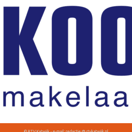
© RTV Katwijk - e-mail: redactie @ rtvkatwijk.nl