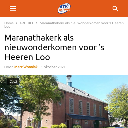
Home
ARCHIEF
Maranathakerk als nieuwonderkomen voor ’s Heeren
Loo
Maranathakerk als
nieuwonderkomen voor ’s
Heeren Loo
Door
Marc Wonnink
-
3 oktober 2021
CvdS