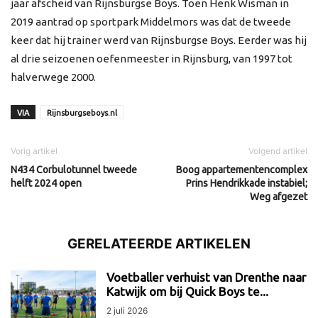
jaar afscheid van Rijnsburgse Boys. Toen Henk Wisman in
2019 aantrad op sportpark Middelmors was dat de tweede
keer dat hij trainer werd van Rijnsburgse Boys. Eerder was hij
al drie seizoenen oefenmeester in Rijnsburg, van 1997 tot
halverwege 2000.
VIA
Rijnsburgseboys.nl
Vorig artikel
Volgend artikel
N434 Corbulotunnel tweede
Boog appartementencomplex
helft 2024 open
Prins Hendrikkade instabiel;
Weg afgezet
GERELATEERDE ARTIKELEN
Voetballer verhuist van Drenthe naar
Katwijk om bij Quick Boys te...
2 juli 2026