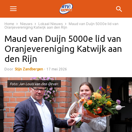
Home
Nieuws
Lokaal Nieuws
Maud van Duijn 5000e lid van
Oranjevereniging Katwijk aan den Rijn
Maud van Duijn 5000e lid van
Oranjevereniging Katwijk aan
den Rijn
Door
Stijn Zandbergen
-
17 mei 2026
Foto: Jan Louis van den Oever.