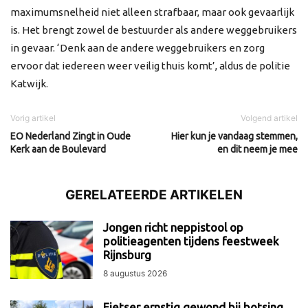
maximumsnelheid niet alleen strafbaar, maar ook gevaarlijk
is. Het brengt zowel de bestuurder als andere weggebruikers
in gevaar. ‘Denk aan de andere weggebruikers en zorg
ervoor dat iedereen weer veilig thuis komt’, aldus de politie
Katwijk.
Vorig artikel
Volgend artikel
EO Nederland Zingt in Oude
Hier kun je vandaag stemmen,
Kerk aan de Boulevard
en dit neem je mee
GERELATEERDE ARTIKELEN
Jongen richt neppistool op
politieagenten tijdens feestweek
Rijnsburg
8 augustus 2026
Fietser ernstig gewond bij botsing