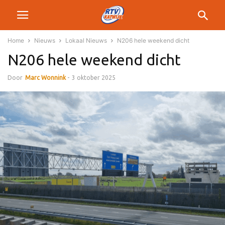
Home
Nieuws
Lokaal Nieuws
N206 hele weekend dicht
N206 hele weekend dicht
Door
Marc Wonnink
-
3 oktober 2025