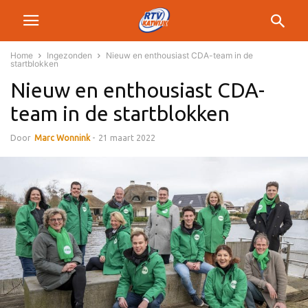
Home
Ingezonden
Nieuw en enthousiast CDA-team in de
startblokken
Nieuw en enthousiast CDA-
team in de startblokken
Door
Marc Wonnink
-
21 maart 2022