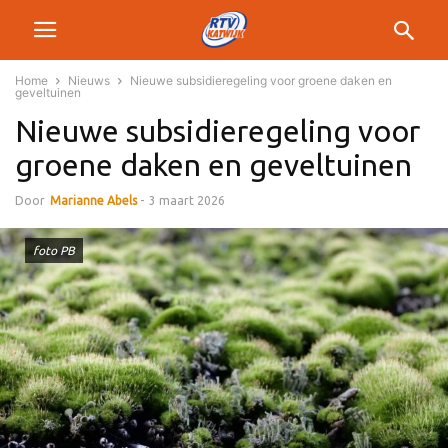
Home
Nieuws
Nieuwe subsidieregeling voor groene daken en
geveltuinen
Nieuwe subsidieregeling voor
groene daken en geveltuinen
Door
Marianne Abels
-
3 maart 2026
foto PB