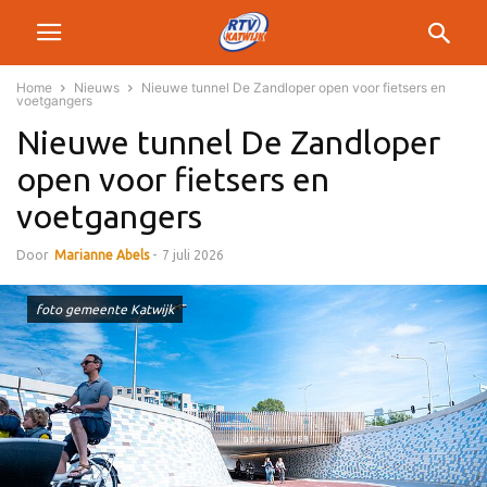
Home
Nieuws
Nieuwe tunnel De Zandloper open voor fietsers en
voetgangers
Nieuwe tunnel De Zandloper
open voor fietsers en
voetgangers
Door
Marianne Abels
-
7 juli 2026
foto gemeente Katwijk