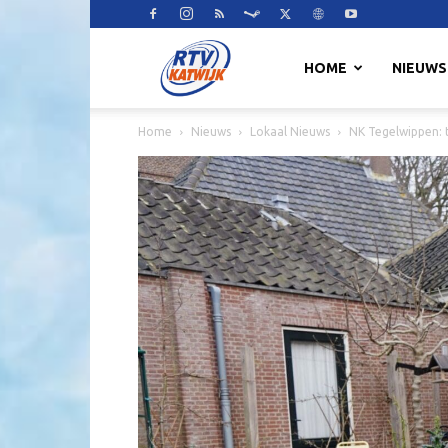
RTV
HOME
NIEUWS
Home
Nieuws
Lokaal Nieuws
NK Tegelwippen: t
Katwijk