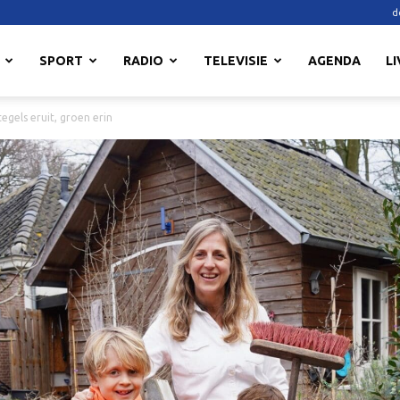
d
SPORT
RADIO
TELEVISIE
AGENDA
LI
egels eruit, groen erin