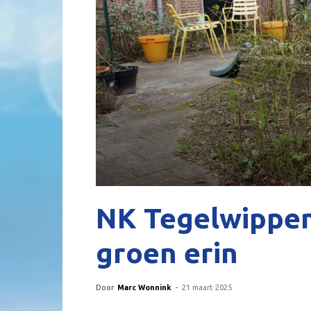
NK Tegelwippen:
groen erin
Door
Marc Wonnink
-
21 maart 2025