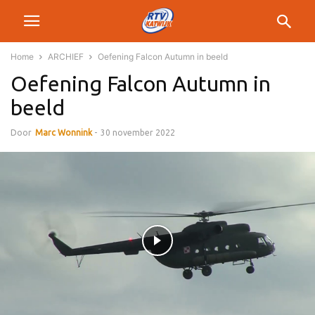
Home
ARCHIEF
Oefening Falcon Autumn in beeld
Oefening Falcon Autumn in
beeld
Door
Marc Wonnink
-
30 november 2022