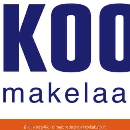
© RTV Katwijk - e-mail: redactie @ rtvkatwijk.nl