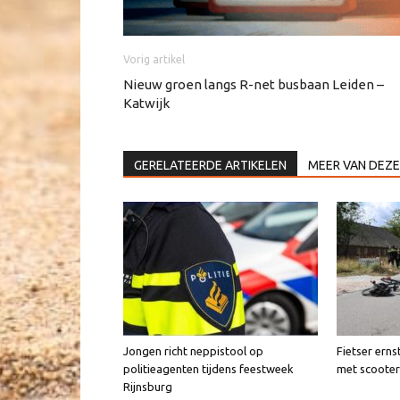
Vorig artikel
Nieuw groen langs R-net busbaan Leiden –
Katwijk
GERELATEERDE ARTIKELEN
MEER VAN DEZE
Jongen richt neppistool op
Fietser erns
politieagenten tijdens feestweek
met scooter
Rijnsburg