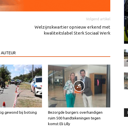
Volgend artikel
Welzijnskwartier opnieuw erkend met
kwaliteitslabel Sterk Sociaal Werk
 AUTEUR
tig gewond bij botsing
Bezorgde burgers overhandigen
ruim 500 handtekeningen tegen
komst Eli Lilly