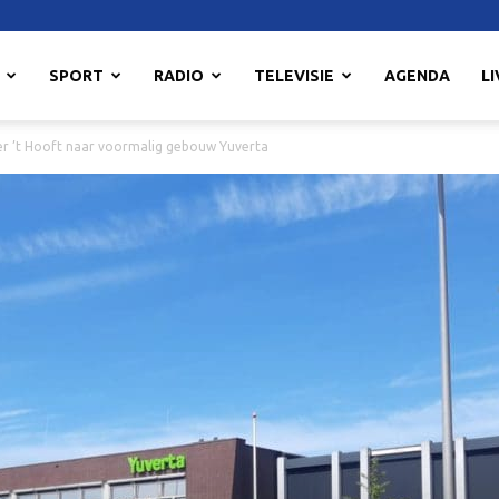
SPORT
RADIO
TELEVISIE
AGENDA
LI
er ’t Hooft naar voormalig gebouw Yuverta