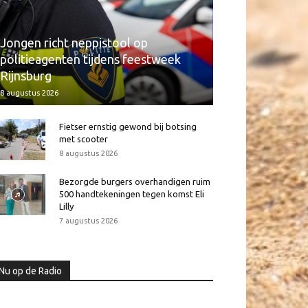
Jongen richt neppistool op
politieagenten tijdens feestweek
Rijnsburg
8 augustus 2026
Fietser ernstig gewond bij botsing
met scooter
8 augustus 2026
Bezorgde burgers overhandigen ruim
500 handtekeningen tegen komst Eli
Lilly
7 augustus 2026
Nu op de Radio