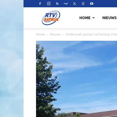
RTV
HOME
NIEUWS
Home
Nieuws
Onderzoek gestart verhuizing Viss
Katwijk