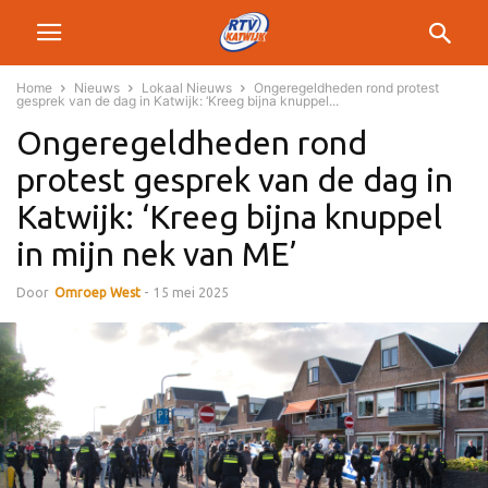
Home
Nieuws
Lokaal Nieuws
Ongeregeldheden rond protest
gesprek van de dag in Katwijk: ‘Kreeg bijna knuppel...
Ongeregeldheden rond
protest gesprek van de dag in
Katwijk: ‘Kreeg bijna knuppel
in mijn nek van ME’
Door
Omroep West
-
15 mei 2025