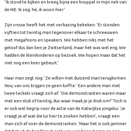
‘Ik stond te kijken en kreeg bijna een knuppel in mijn nek van
de ME. Ik zeg: hé, ik woon hier.’
Zijn vrouw heeft het met verbazing bekeken. ‘Er stonden
vijftien tot twintig man tegenover elkaar te schreeuwen
met megafoons en speakers. We hebben niks met het
geloof dus dan ben je Zwitserland, maar het was wel eng. We
hadden de kleinkinderen op bezoek. We hopen maar dat het
niet nog een keer gebeurt.’
Haar man zegt nog: ‘Ze willen met duizend man terugkomen.
Nou, van ons krijgen ze geen koffie.’ Een andere man met
twee teckels vraagt zich af: ‘Die demonstranten waren maar
met een stuk of twintig, dus waar maak je je druk om?’Toch is
er ook wel begrip voor de actie van de Katwijkse jongelui. ‘Je
vraagt je af wat die lui hier te zoeken hebben’, vraagt een
man zich af over de demonstranten. ‘Maar het is ook jammer