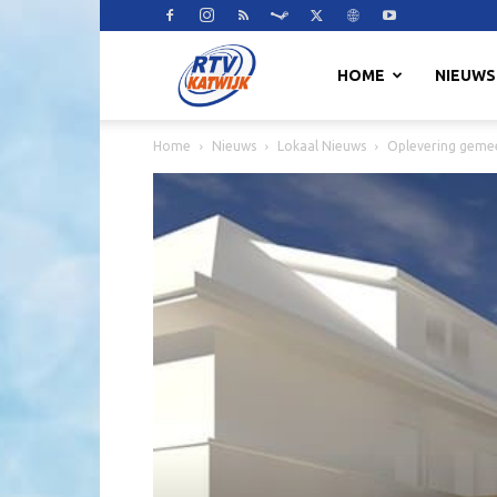
RTV
HOME
NIEUWS
Home
Nieuws
Lokaal Nieuws
Oplevering gemeen
Katwijk