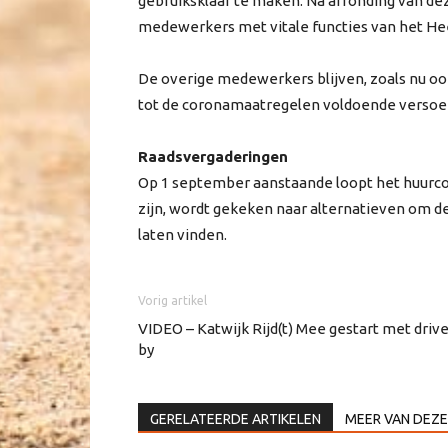
gebruiksklaar te maken. Na afronding van dez
medewerkers met vitale functies van het H
De overige medewerkers blijven, zoals nu ook 
tot de coronamaatregelen voldoende versoep
Raadsvergaderingen
Op 1 september aanstaande loopt het huurco
zijn, wordt gekeken naar alternatieven om 
laten vinden.
Vorig artikel
VIDEO – Katwijk Rijd(t) Mee gestart met driv
by
GERELATEERDE ARTIKELEN
MEER VAN DEZE