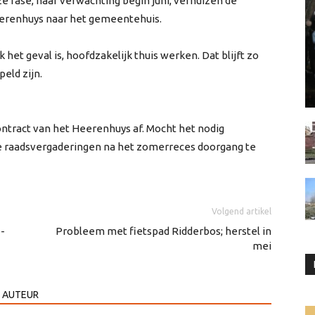
e fase, naar verwachting begin juni, verhuizen de
eerenhuys naar het gemeentehuis.
het geval is, hoofdzakelijk thuis werken. Dat blijft zo
eld zijn.
ntract van het Heerenhuys af. Mocht het nodig
de raadsvergaderingen na het zomerreces doorgang te
Volgend artikel
e-
Probleem met fietspad Ridderbos; herstel in
mei
 AUTEUR