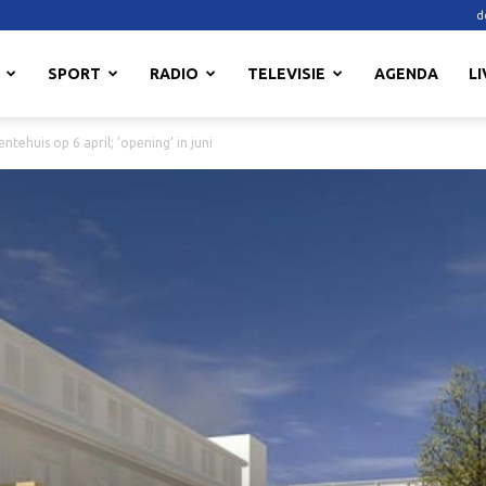
d
SPORT
RADIO
TELEVISIE
AGENDA
LI
tehuis op 6 april; ‘opening’ in juni