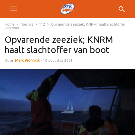
Home
Nieuws
112
Opvarende zeeziek; KNRM haalt slachtoffer
van boot
Opvarende zeeziek; KNRM
haalt slachtoffer van boot
Door
Marc Wonnink
-
10 augustus 2021