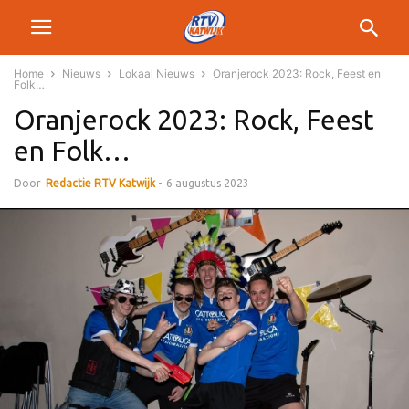
Home
Nieuws
Lokaal Nieuws
Oranjerock 2023: Rock, Feest en
Folk…
Oranjerock 2023: Rock, Feest
en Folk…
Door
Redactie RTV Katwijk
-
6 augustus 2023