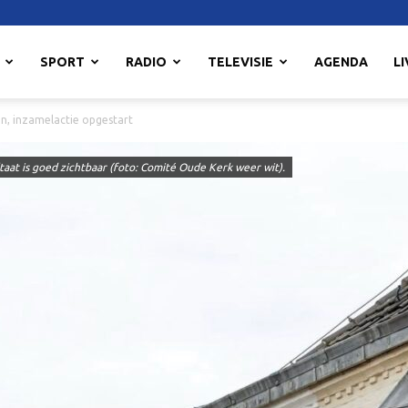
SPORT
RADIO
TELEVISIE
AGENDA
LI
jn, inzamelactie opgestart
taat is goed zichtbaar (foto: Comité Oude Kerk weer wit).