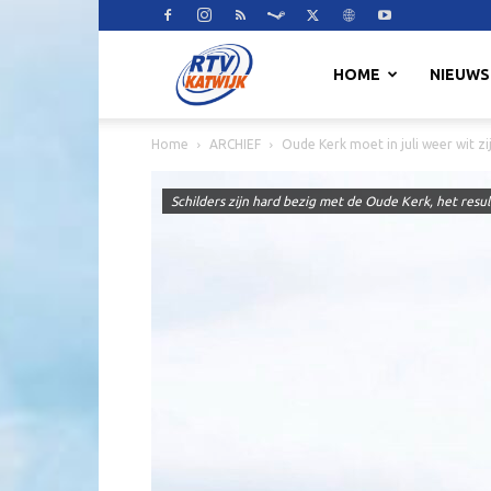
RTV
HOME
NIEUWS
Home
ARCHIEF
Oude Kerk moet in juli weer wit zi
Katwijk
Schilders zijn hard bezig met de Oude Kerk, het resul