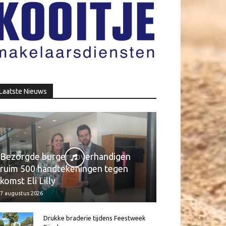
Laatste Nieuws
Bezorgde burgers overhandigen
ruim 500 handtekeningen tegen
komst Eli Lilly
7 augustus 2026
Drukke braderie tijdens Feestweek