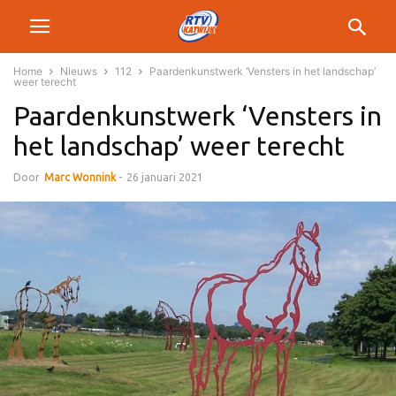
Home
Nieuws
112
Paardenkunstwerk ‘Vensters in het landschap’
weer terecht
Paardenkunstwerk ‘Vensters in
het landschap’ weer terecht
Door
Marc Wonnink
-
26 januari 2021