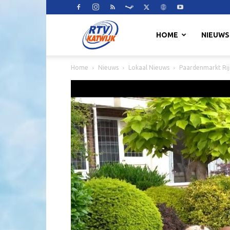
RTV
HOME
NIEUWS
Home
Nieuws
Lokaal Nieuws
Paardenmarkt Rij
Katwijk