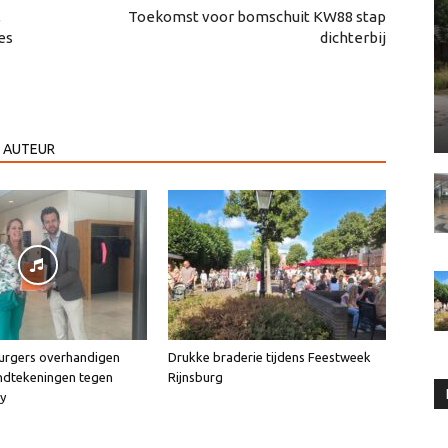
,
Toekomst voor bomschuit KW88 stap
es
dichterbij
 AUTEUR
urgers overhandigen
Drukke braderie tijdens Feestweek
ndtekeningen tegen
Rijnsburg
ly