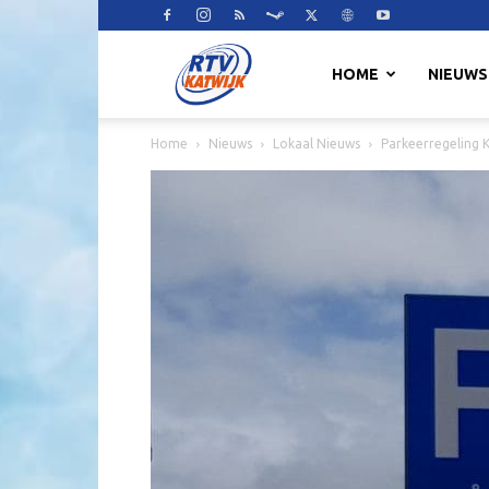
RTV
HOME
NIEUWS
Home
Nieuws
Lokaal Nieuws
Parkeerregeling K
Katwijk