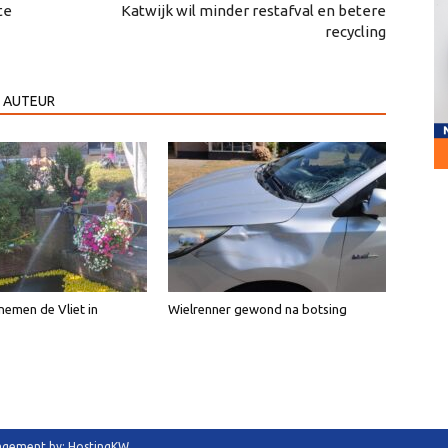
te
Katwijk wil minder restafval en betere
recycling
 AUTEUR
emen de Vliet in
Wielrenner gewond na botsing
anagement by: HostingKW