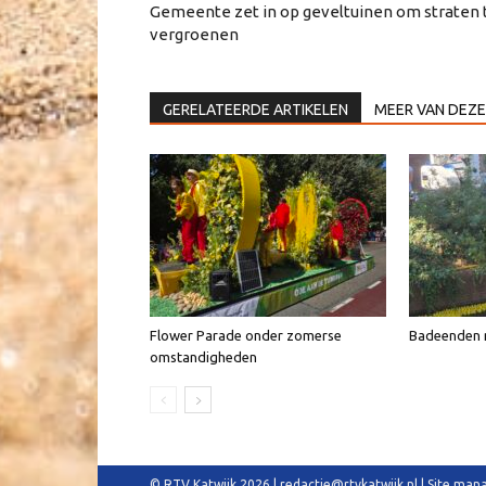
Gemeente zet in op geveltuinen om straten 
vergroenen
GERELATEERDE ARTIKELEN
MEER VAN DEZE
Flower Parade onder zomerse
Badeenden n
omstandigheden
© RTV Katwijk 2026 | redactie@rtvkatwijk.nl | Site m