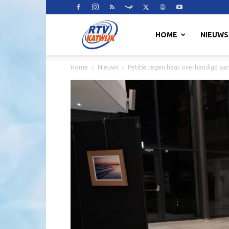
RTV
HOME
NIEUWS
Home
Nieuws
Petitie tegen haat overhandigd a
Katwijk