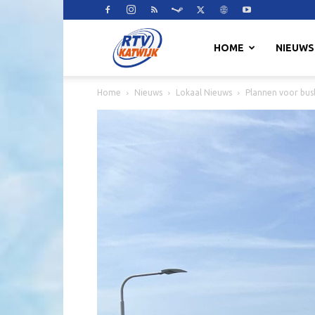
RTV
HOME
NIEUWS
Home
Nieuws
Lokaal Nieuws
Plannen voor bus
Katwijk