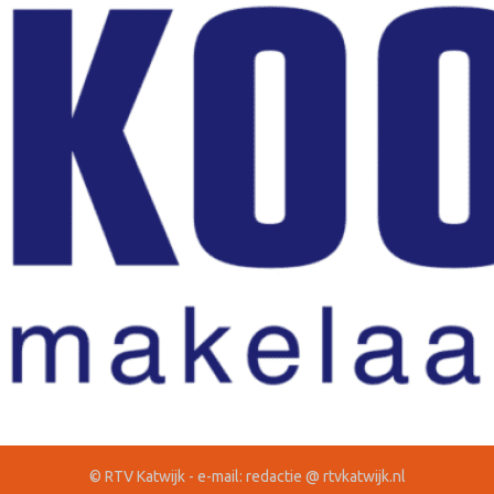
© RTV Katwijk - e-mail: redactie @ rtvkatwijk.nl