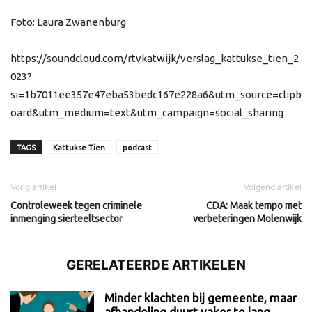
Foto: Laura Zwanenburg
https://soundcloud.com/rtvkatwijk/verslag_kattukse_tien_2
023?
si=1b7011ee357e47eba53bedc167e228a6&utm_source=clipb
oard&utm_medium=text&utm_campaign=social_sharing
TAGS
Kattukse Tien
podcast
Vorig artikel
Volgend artikel
Controleweek tegen criminele
CDA: Maak tempo met
inmenging sierteeltsector
verbeteringen Molenwijk
GERELATEERDE ARTIKELEN
Minder klachten bij gemeente, maar
afhandeling duurt vaker te lang