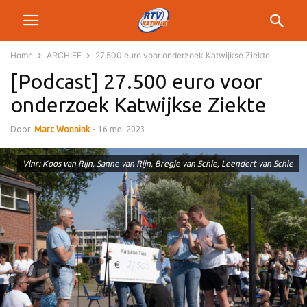
Home
ARCHIEF
27.500 euro voor onderzoek Katwijkse Ziekte
[Podcast] 27.500 euro voor
onderzoek Katwijkse Ziekte
Door
Marc Wonnink
-
16 mei 2023
Vlnr: Koos van Rijn, Sanne van Rijn, Bregje van Schie, Leendert van Schie