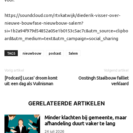
https://soundcloud.com/rtvkatwijk/diederik-visser-over-
nieuwe-bouwfase-nieuwbouw-salem?
si=1b2a94f979d54852a05e1b0153c5ac7c&utm_source=clipbo
ard&utm_medium=text&utm_campaign=social_sharing
TAGS
nieuwbouw
podcast
Salem
Vorig artikel
Volgend artikel
[Podcast] Lucas’ droom komt
Oostingh Staalbouw failliet
uit: een dag als Vuilnisman
verklaard
GERELATEERDE ARTIKELEN
Minder klachten bij gemeente, maar
afhandeling duurt vaker te lang
24 juli 2026