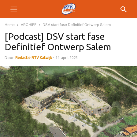
Home
ARCHIEF
DSV start fase Definitief Ontwerp Salem
[Podcast] DSV start fase
Definitief Ontwerp Salem
Door
Redactie RTV Katwijk
-
11 april 2023