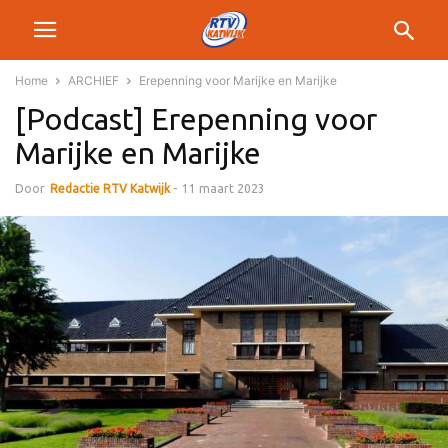
Home
ARCHIEF
Erepenning voor Marijke en Marijke
[Podcast] Erepenning voor
Marijke en Marijke
Door
Redactie RTV Katwijk
-
11 maart 2023