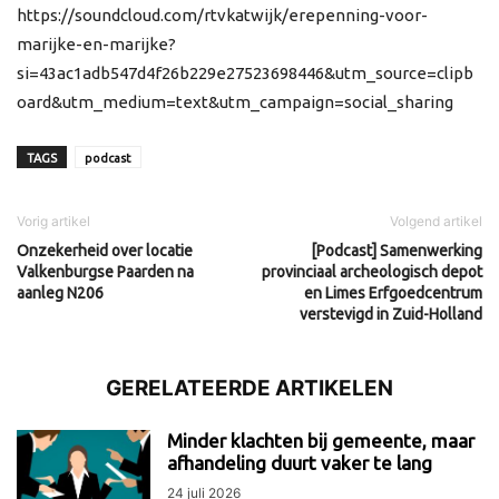
https://soundcloud.com/rtvkatwijk/erepenning-voor-
marijke-en-marijke?
si=43ac1adb547d4f26b229e27523698446&utm_source=clipb
oard&utm_medium=text&utm_campaign=social_sharing
TAGS
podcast
Vorig artikel
Volgend artikel
Onzekerheid over locatie
[Podcast] Samenwerking
Valkenburgse Paarden na
provinciaal archeologisch depot
aanleg N206
en Limes Erfgoedcentrum
verstevigd in Zuid-Holland
GERELATEERDE ARTIKELEN
Minder klachten bij gemeente, maar
afhandeling duurt vaker te lang
24 juli 2026