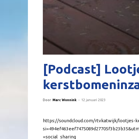
[Podcast] Lootj
kerstbomeninza
Door
Marc Wonnink
-
12 januari 2023
https://soundcloud.com/rtvkatwijk/lootjes
si=494ef463eef7475089d27705f3b23b35&u
=social_sharing