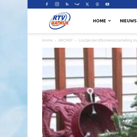
RTV
HOME
NIEUWS
Home
ARCHIEF
Lootjes kerstbomeninzameling in
Katwijk