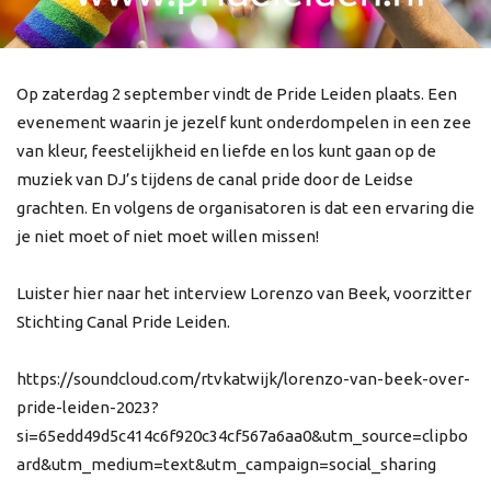
Op zaterdag 2 september vindt de Pride Leiden plaats. Een
evenement waarin je jezelf kunt onderdompelen in een zee
van kleur, feestelijkheid en liefde en los kunt gaan op de
muziek van DJ’s tijdens de canal pride door de Leidse
grachten. En volgens de organisatoren is dat een ervaring die
je niet moet of niet moet willen missen!
Luister hier naar het interview Lorenzo van Beek, voorzitter
Stichting Canal Pride Leiden.
https://soundcloud.com/rtvkatwijk/lorenzo-van-beek-over-
pride-leiden-2023?
si=65edd49d5c414c6f920c34cf567a6aa0&utm_source=clipbo
ard&utm_medium=text&utm_campaign=social_sharing