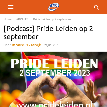
Home
ARCHIEF
Pride Leiden op 2 september
[Podcast] Pride Leiden op 2
september
Door
Redactie RTV Katwijk
-
29 juni 2023