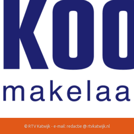
© RTV Katwijk - e-mail: redactie @ rtvkatwijk.nl