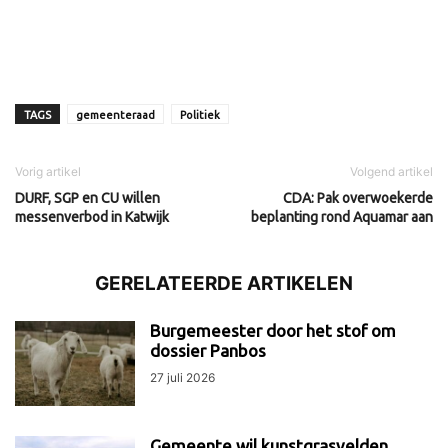
TAGS
gemeenteraad
Politiek
Vorig artikel
Volgend artikel
DURF, SGP en CU willen
CDA: Pak overwoekerde
messenverbod in Katwijk
beplanting rond Aquamar aan
GERELATEERDE ARTIKELEN
Burgemeester door het stof om
dossier Panbos
27 juli 2026
Gemeente wil kunstgrasvelden