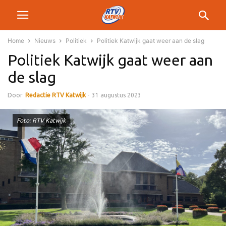
Home
Nieuws
Politiek
Politiek Katwijk gaat weer aan de slag
Politiek Katwijk gaat weer aan
de slag
Door
Redactie RTV Katwijk
-
31 augustus 2023
Foto: RTV Katwijk