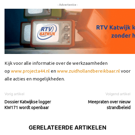
- Advertentie -
Kijk voor alle informatie over de werkzaamheden
op
www.projecta44.nl
en
www.zuidhollandbereikbaar.nl
voor
alle acties en mogelijkheden.
Vorig artikel
Volgend artikel
Dossier Katwijkse logger
Meepraten over nieuw
KW171 wordt openbaar
strandbeleid
GERELATEERDE ARTIKELEN