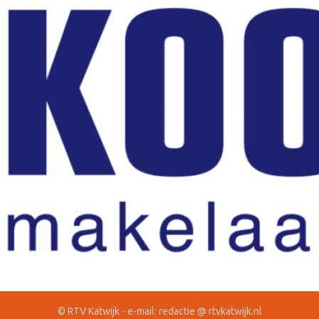
© RTV Katwijk - e-mail: redactie @ rtvkatwijk.nl