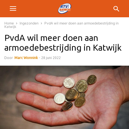
Home
Ingezonden
PvdA wil meer doen aan armoedebestrijding in
Katwijk
PvdA wil meer doen aan
armoedebestrijding in Katwijk
Door
Marc Wonnink
-
28 juni 2022