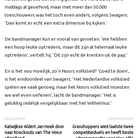
middags al geoefend, maar met meer dan 50.000
toeschouwers was het toch even anders, volgens Swagers:
‘Dan komt er echt een extra dimensie bij kijken.’
De bandmanager kon er vooral van genieten. ‘We hebben
een hoop leuke optredens, maar dit zijn al helemaal leuke
optredens’, vertelt hij. ‘Dit zijn echt de krenten uit de pap.’
En is het nou moeilijk, zo’n Noors volkslied? ‘Goed te doen’,
is het eindoordeel van Swagers. ‘Het Nederlandse volkslied
spelen we vaak genoeg, maar het Noors volkslied moesten
we wel even oefenen’, lacht de bandmanager. ‘Het is
gelukkig redelijk vergelijkbaar met het Wilhelmus.’
Vorig artikel
Volgend artikel
Katwijkse Aldert Jan Hoek door
Grasshoppers wint laatste twee
naar Knockouts van The Voice
competitieduels en heeft beste