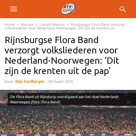
Home
Nieuws
Lokaal Nieuws
Rijnsburgse Flora Band verzorgt
volksliederen voor Nederland-Noorwegen: ‘Dit zijn de krenten uit...
Rijnsburgse Flora Band
verzorgt volksliederen voor
Nederland-Noorwegen: ‘Dit
zijn de krenten uit de pap’
Door
Stijn Zandbergen
-
28 maart 2026
De Flora Band uit Rijnsburg voorafgaand aan het duel Nederland-
Noorwegen (foto: Flora Band).