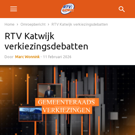
Home
Omroepbericht
RTV Katwijk verkiezingsdebatten
RTV Katwijk
verkiezingsdebatten
Door
Marc Wonnink
-
11 februari 2026