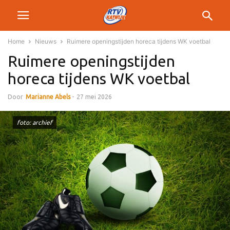
Home
Nieuws
Ruimere openingstijden horeca tijdens WK voetbal
Ruimere openingstijden
horeca tijdens WK voetbal
Door
Marianne Abels
-
27 mei 2026
foto: archief