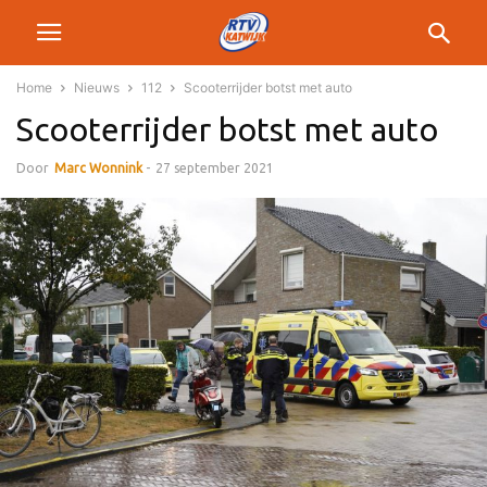
Home
Nieuws
112
Scooterrijder botst met auto
Scooterrijder botst met auto
Door
Marc Wonnink
-
27 september 2021